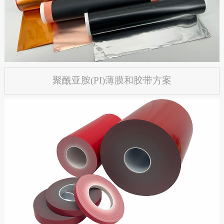
聚酰亚胺(PI)薄膜和胶带方案